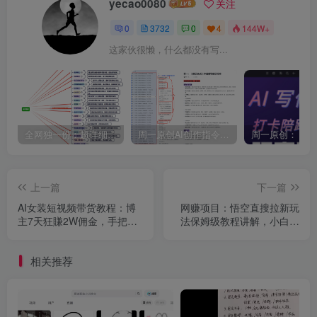
yecao0080
关注
0
3732
0
4
144W+
这家伙很懒，什么都没有写...
全网独一份：超详细的40+个自媒体赛道领域解析手册，让你的内容创作不再局限！
周一原创AI创作指令词：30+个领域赛道的创作提示词集合
上一篇
下一篇
AI女装短视频带货教程：博
网赚项目：悟空直搜拉新玩
主7天狂賺2W佣金，手把手
法保姆级教程讲解，小白也
复刻玩法
可以日入四位数
相关推荐