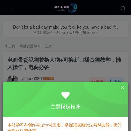
Don’t let a bad day make you feel lke you have a bad lfe.
不要让糟糕的一天让你误以为有个糟糕的人生
首页
网赚资源学习
正文
电商带货视频替换人物+可换新口播音频教学，懒
人操作，电商必备
yecao0080
关注
私信
6个月前更新
0
391
101
主题模板推荐
本站学习AI创作与提示词应用，掌握短视频玩法与AI技能，提升
自媒体运营效率。