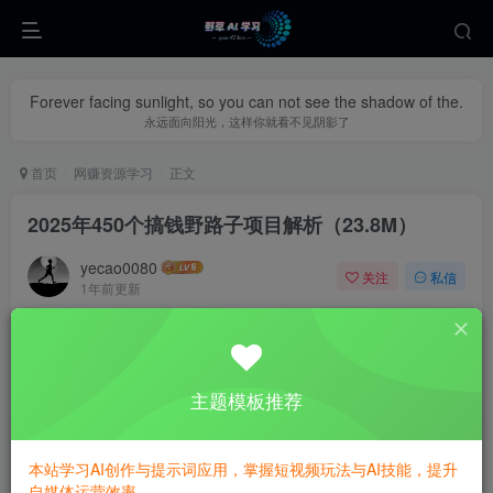
Forever facing sunlight, so you can not see the shadow of the.
永远面向阳光，这样你就看不见阴影了
首页
网赚资源学习
正文
2025年450个搞钱野路子项目解析（23.8M）
yecao0080
关注
私信
1年前更新
0
337
127
最新整理！450个独家搞钱路子，全网最全的赚钱项目合
集，适合副业创业、自由职业者、学生党、上班族，超多实
主题模板推荐
战案例+详细解析，带你快速找到适合自己的变现方式！
本站学习AI创作与提示词应用，掌握短视频玩法与AI技能，提升
自媒体运营效率。