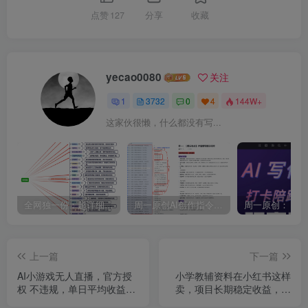
点赞
127
分享
收藏
yecao0080
关注
1
3732
0
4
144W+
这家伙很懒，什么都没有写...
全网独一份：超详细的40+个自媒体赛道领域解析手册，让你的内容创作不再局限！
周一原创AI创作指令词：30+个领域赛道的创作提示词集合
上一篇
下一篇
AI小游戏无人直播，官方授
小学教辅资料在小红书这样
权 不违规，单日平均收益
卖，项目长期稳定收益，越
130+
久越吃香【附资料】