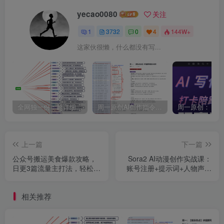
yecao0080
关注
1
3732
0
4
144W+
这家伙很懒，什么都没有写...
全网独一份：超详细的40+个自媒体赛道领域解析手册，让你的内容创作不再局限！
周一原创AI创作指令词：30+个领域赛道的创作提示词集合
上一篇
下一篇
公众号搬运美食爆款攻略，
Sora2 AI动漫创作实战课：
日更3篇流量主打法，轻松
账号注册+提示词+人物声画
10W+阅读
一致+短视频变现，轻松出爆
款
相关推荐