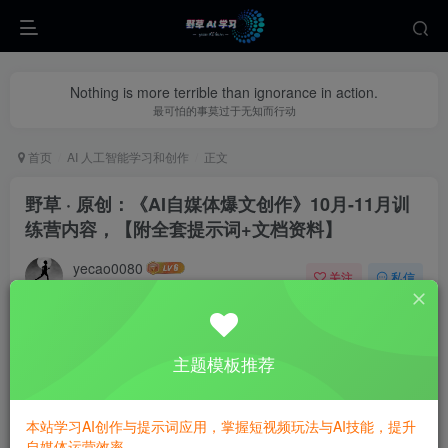
Nothing is more terrible than ignorance in action.
最可怕的事莫过于无知而行动
首页
AI 人工智能学习和创作
正文
野草 · 原创：《AI自媒体爆文创作》10月-11月训
练营内容，【附全套提示词+文档资料】
yecao0080
关注
私信
8个月前更新
0
506
65
主题模板推荐
本站学习AI创作与提示词应用，掌握短视频玩法与AI技能，提升
自媒体运营效率。