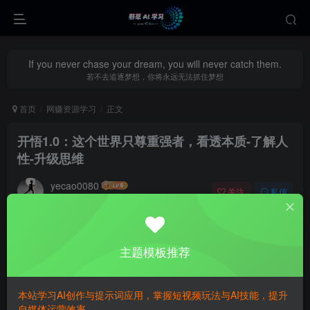
If you never chase your dream, you will never catch them.
若不去追逐梦想，你将永远无法抓住梦想
首页
网赚资源学习
正文
开悟1.0：这个世界只尊重强者，看透本质-了解人
性-升级思维
yecao0080
关注
私信
8个月前更新
0
253
99
主题模板推荐
本站学习AI创作与提示词应用，掌握短视频玩法与AI技能，提升
自媒体运营效率。