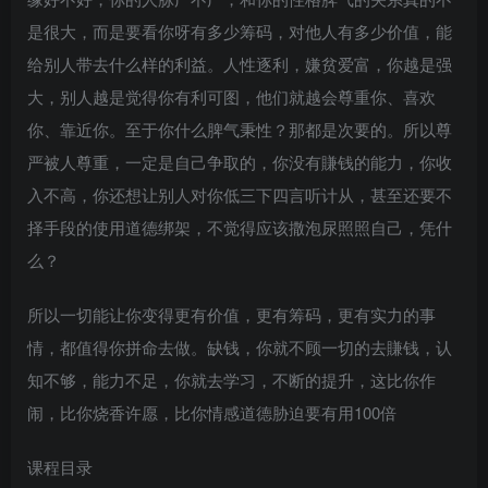
是很大，而是要看你呀有多少筹码，对他人有多少价值，能
给别人带去什么样的利益。人性逐利，嫌贫爱富，你越是强
大，别人越是觉得你有利可图，他们就越会尊重你、喜欢
你、靠近你。至于你什么脾气秉性？那都是次要的。所以尊
严被人尊重，一定是自己争取的，你没有賺钱的能力，你收
入不高，你还想让别人对你低三下四言听计从，甚至还要不
择手段的使用道德绑架，不觉得应该撒泡尿照照自己，凭什
么？
所以一切能让你变得更有价值，更有筹码，更有实力的事
情，都值得你拼命去做。缺钱，你就不顾一切的去賺钱，认
知不够，能力不足，你就去学习，不断的提升，这比你作
闹，比你烧香许愿，比你情感道德胁迫要有用100倍
课程目录