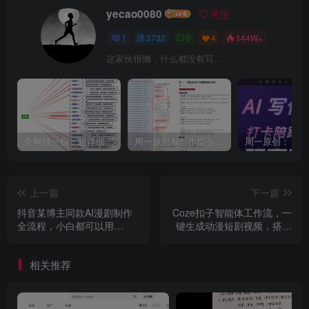
yecao0080
关注
1
3732
0
4
144W+
这家伙很懒，什么都没有写...
全网独一份：超详细的40+个自媒体赛道领域解析手册，让你的内容创作不再局限！
周一原创AI创作指令词：30+个领域赛道的创作提示词集合
上一篇
下一篇
抖音某博主同款AI漫剧制作
Coze扣子智能体工作流，一
全流程，小白都可以用
键生成动漫短剧视频，搭建
Sora2轻松制片了，月入
教学
1W+
相关推荐