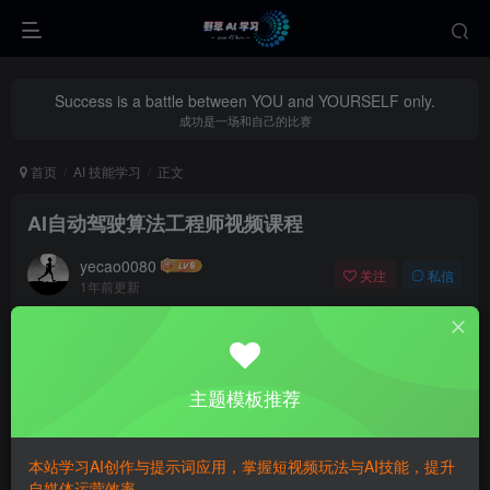
Success is a battle between YOU and YOURSELF only.
成功是一场和自己的比赛
首页
AI 技能学习
正文
AI自动驾驶算法工程师视频课程
yecao0080
关注
私信
1年前更新
1
366
75
主题模板推荐
本站学习AI创作与提示词应用，掌握短视频玩法与AI技能，提升
自媒体运营效率。