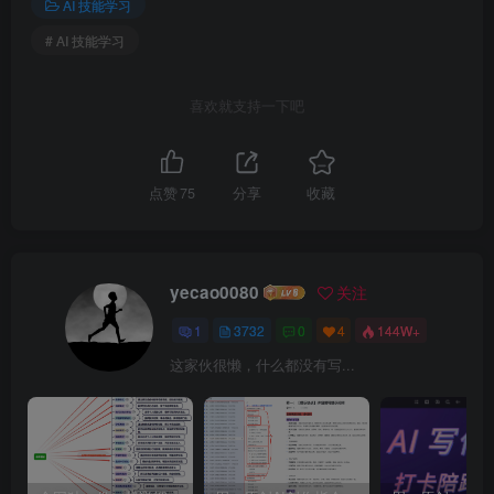
AI 技能学习
# AI 技能学习
喜欢就支持一下吧
点赞
75
分享
收藏
yecao0080
关注
1
3732
0
4
144W+
这家伙很懒，什么都没有写...