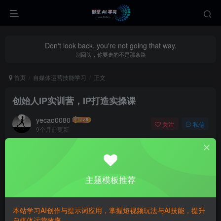
Don't look back, you're not going that way.
别回头，你要走的不是那条路
首页
自媒体运营技能学习
正文
创始人IP实训营，IP打造实操课
yecao0080
关注
私信
9个月前更新
0
307
120
主题模板推荐
本站学习AI创作与提示词应用，掌握短视频玩法与AI技能，提升
自媒体运营效率。