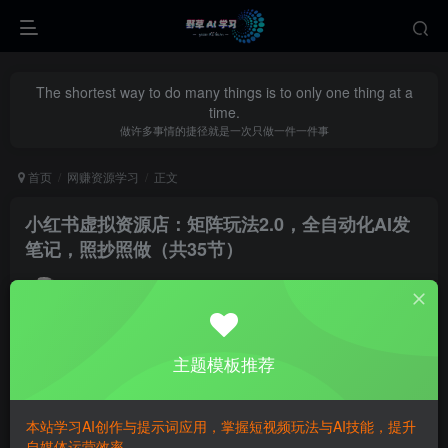
The shortest way to do many things is to only one thing at a
time.
做许多事情的捷径就是一次只做一件一件事
首页
网赚资源学习
正文
小红书虚拟资源店：矩阵玩法2.0，全自动化AI发
笔记，照抄照做（共35节）
yecao0080
关注
私信
9个月前更新
0
376
108
主题模板推荐
本站学习AI创作与提示词应用，掌握短视频玩法与AI技能，提升
自媒体运营效率。