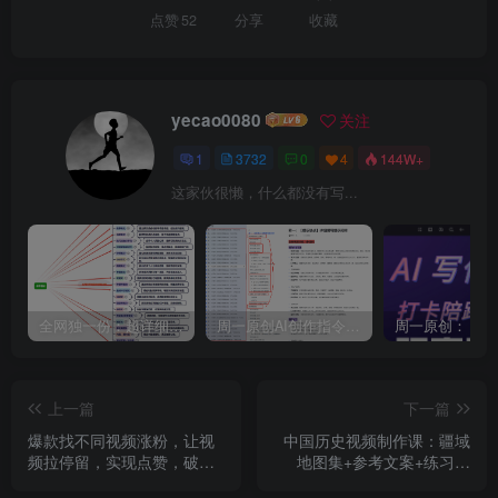
点赞
52
分享
收藏
yecao0080
关注
1
3732
0
4
144W+
这家伙很懒，什么都没有写...
全网独一份：超详细的40+个自媒体赛道领域解析手册，让你的内容创作不再局限！
周一原创AI创作指令词：30+个领域赛道的创作提示词集合
上一篇
下一篇
爆款找不同视频涨粉，让视
中国历史视频制作课：疆域
频拉停留，实现点赞，破播
地图集+参考文案+练习素
放，涨粉
材，解锁史实类视频制作技