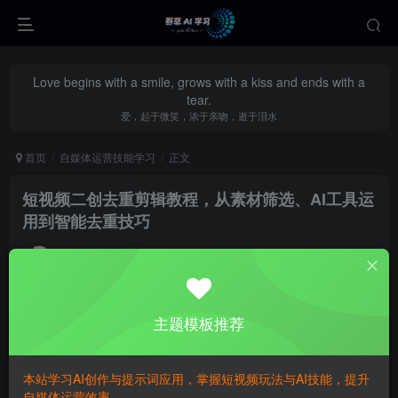
Love begins with a smile, grows with a kiss and ends with a
tear.
爱，起于微笑，浓于亲吻，逝于泪水
首页
自媒体运营技能学习
正文
短视频二创去重剪辑教程，从素材筛选、AI工具运
用到智能去重技巧
yecao0080
关注
私信
9个月前更新
0
341
52
主题模板推荐
本站学习AI创作与提示词应用，掌握短视频玩法与AI技能，提升
自媒体运营效率。