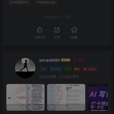
# AI 技能学习
# Midjourney
喜欢就支持一下吧
点赞
86
分享
收藏
yecao0080
关注
1
3732
0
4
144W+
这家伙很懒，什么都没有写...
全网独一份：超详细的40+个自媒体赛道领域解析手册，让你的内容创作不再局限！
周一原创AI创作指令词：30+个领域赛道的创作提示词集合