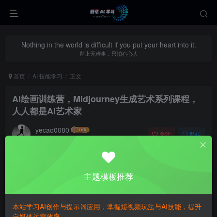
Nothing in the world is difficult if you put your heart into it.
世上无难事，只怕有心人
首页
AI 技能学习
正文
AI绘画训练营，Midjourney生成艺术系列课程，
人人都是AI艺术家
yecao0080
关注
私信
9个月前更新
0
465
86
主题模板推荐
本站学习AI创作与提示词应用，掌握短视频玩法与AI技能，提升
自媒体运营效率。