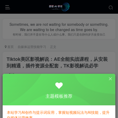
Sometimes, we are not waiting for somebody or something.
We are waiting to be changed as time goes by.
有时候，我们并不是在等什么人或什么事。我们只是在静待岁月改变自己
首页
自媒体运营技能学习
正文
Tiktok美区影视解说：AE全能实战课程，从安装
到精通，插件资源全配套，TK影视解说必学
yecao0080
关注
私信
9个月前更新
0
303
115
主题模板推荐
本站学习AI创作与提示词应用，掌握短视频玩法与AI技能，提升
自媒体运营效率。