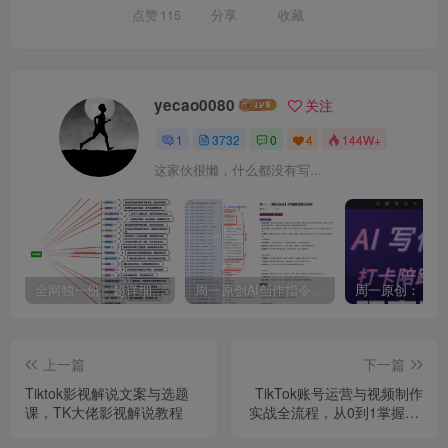
点赞
115
分享
收藏
yecao0080
关注
1
3732
0
4
144W+
这家伙很懒，什么都没有写...
全网独一份：超详细的40+个自媒体赛道领域解析手册，让你的内容创作不再局限！
周一原创AI创作指令词：30+个领域赛道的创作提示词集合
上一篇
下一篇
Tiktok影视解说文案与选题
TikTok账号运营与视频制作
课，TK大佬影视解说教程
实战全流程，从0到1掌握TK
变现（含11月最新TK搬运技