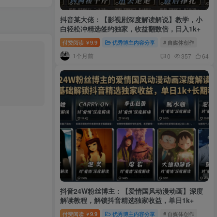
抖音某大佬：【影视剧深度解读解说】教学，小
白轻松冲精选签约独家，收益翻数倍，日入1k+
付费阅读
9.9
优秀博主内容分享
# 自媒体创作
￥
1个月前
0
357
64
抖音24W粉丝博主：【爱情国风动漫动画】深度
解读教程，解锁抖音精选独家收益，单日1k+
付费阅读
9.9
优秀博主内容分享
# 自媒体创作
￥