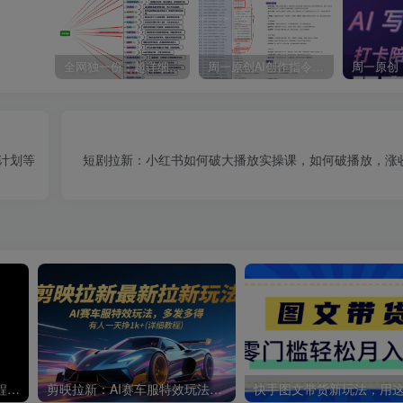
全网独一份：超详细的40+个自媒体赛道领域解析手册，让你的内容创作不再局限！
周一原创AI创作指令词：30+个领域赛道的创作提示词集合
计划等
短剧拉新：小红书如何破大播放实操课，如何破播放，涨
2025抖音图文带货：详细教程，账号装修定位，素材获取技巧，挂车变现方法…
剪映拉新：AI赛车服特效玩法，多发多得，有人一天挣1k+(详细教程)