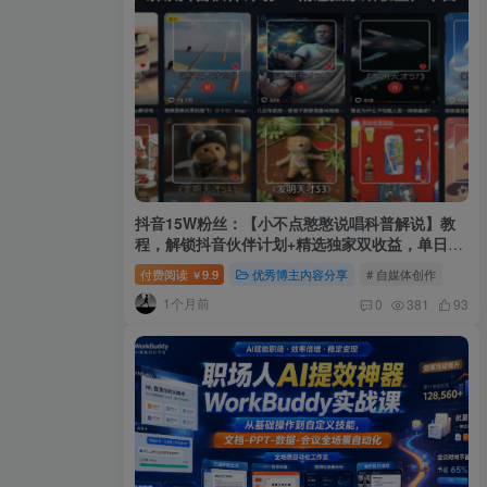
抖音15W粉丝：【小不点憨憨说唱科普解说】教
程，解锁抖音伙伴计划+精选独家双收益，单日
1k+
付费阅读
9.9
优秀博主内容分享
# 自媒体创作
￥
1个月前
0
381
93