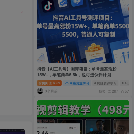
抖音【AI工具号】测评项目：单号最高涨粉
15W+，单笔商单5.5k，也可进伙伴计划
付费阅读
9.9
网赚资源学习
# 网赚资源学习
# AI工
￥
3个月前
0
287
57