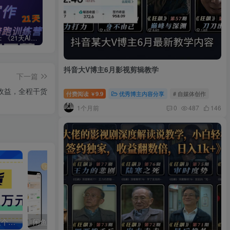
周一原创：《21天AI写作打卡陪跑训练营》全部内容讲解！（网站会员免费学习…）
小说推文：曼波推文玩法，起号快，流量猛，一天收益1k+
“不略”爆火简笔画书单号项目拆解，利用AI快速制作简笔画书单视频
抖音大V博主6月影视剪辑教学
下一篇
收益，全程干货
付费阅读
9.9
优秀博主内容分享
# 自媒体创作
￥
1个月前
0
487
146
快手图文带货新玩法，用这个方法零门槛，6个月收入87249（保姆级详细教程）
闲鱼：精细化运营入门+高阶实战教学+运营思路，零成本零风险轻创业电商项目