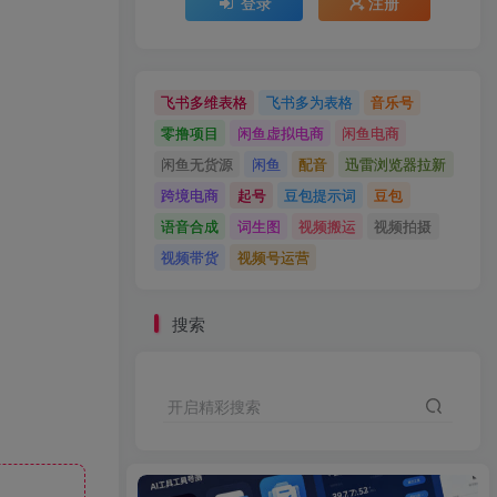
登录
注册
飞书多维表格
飞书多为表格
音乐号
零撸项目
闲鱼虚拟电商
闲鱼电商
闲鱼无货源
闲鱼
配音
迅雷浏览器拉新
跨境电商
起号
豆包提示词
豆包
语音合成
词生图
视频搬运
视频拍摄
视频带货
视频号运营
搜索
开启精彩搜索