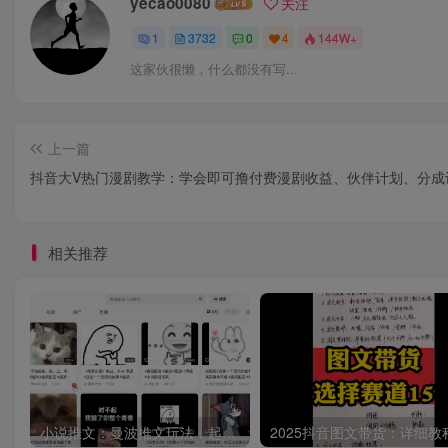
yecao0080
关注
1
3732
0
4
144W+
这家伙很懒，什么都没有写...
上一篇
抖音大V热门漫剧教学：学会即可撸付费漫剧收益、伙伴计划、分成
相关推荐
小说推文：曼波推文玩法，起号快，流量猛，一天收益1k+