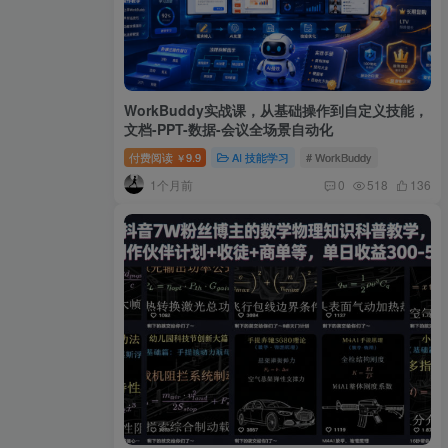
WorkBuddy实战课，从基础操作到自定义技能，
文档-PPT-数据-会议全场景自动化
付费阅读
9.9
AI 技能学习
# WorkBuddy
￥
1个月前
0
518
136