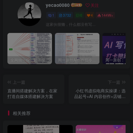
yecao0080
关注
1
3732
0
4
144W+
这家伙很懒，什么都没有写...
全网独一份：超详细的40+个自媒体赛道领域解析手册，让你的内容创作不再局限！
周一原创AI创作指令词：30+个领域赛道的创作提示词集合
上一篇
下一篇
直播间搭建解决方案，在家
小红书虚拟电商实操课：选
打造自媒体搭建解决方案
品起号+AI 内容创作+店铺运
营+引流私域+自动化发笔记
相关推荐