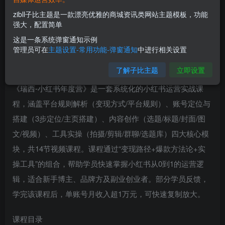
zibll子比主题是一款漂亮优雅的商城资讯类网站主题模板，功能
强大，配置简单
这是一条系统弹窗通知示例
管理员可在
主题设置-常用功能-弹窗通知
中进行相关设置
了解子比主题
立即设置
《瑞西-小红书年度营》是一套系统化的小红书运营实战课
程，涵盖‌平台规则解析（变现方式/平台规则）、账号定位与
搭建（3步定位/主页搭建）、内容创作（选题/标题/封面/图
文/视频）、工具实操（拍摄/剪辑/群聊/选题库）‌四大核心模
块，共14节视频课程。课程通过“变现路径+爆款方法论+实
操工具”的组合，帮助学员快速掌握小红书从0到1的运营逻
辑，适合新手博主、品牌方及副业创业者。部分学员反馈，
学完该课程后，单账号月收入超1万元，可快速复制放大。
课程目录