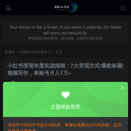
Your dream is like a flower. if you water it patiently, the flower
will come out beautifully.
即使是最简单的梦想，用心浇灌，也能开出绚烂的花
首页
自媒体运营技能学习
正文
小红书变现年度实战指南：7大变现方式/爆款标题/
视频写作，单账号月入1万+
yecao0080
关注
私信
9个月前更新
0
440
70
主题模板推荐
本站学习AI创作与提示词应用，掌握短视频玩法与AI技能，提升
自媒体运营效率。