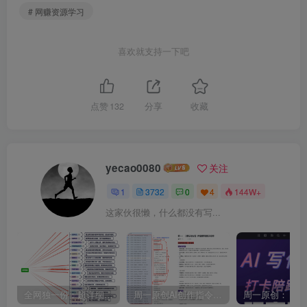
# 网赚资源学习
喜欢就支持一下吧
点赞
132
分享
收藏
yecao0080
关注
1
3732
0
4
144W+
这家伙很懒，什么都没有写...
全网独一份：超详细的40+个自媒体赛道领域解析手册，让你的内容创作不再局限！
周一原创AI创作指令词：30+个领域赛道的创作提示词集合