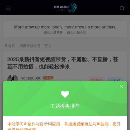
More grow up more lonely, more grow up more uneasy.
越长大越孤单 ，越长大越不安
首页
网赚资源学习
正文
2025最新抖音短视频带货，不露脸、不直播，甚
至不用拍摄，也能轻松挣米
yecao0080
关注
私信
10个月前更新
1
282
132
主题模板推荐
本站学习AI创作与提示词应用，掌握短视频玩法与AI技能，提升
自媒体运营效率。