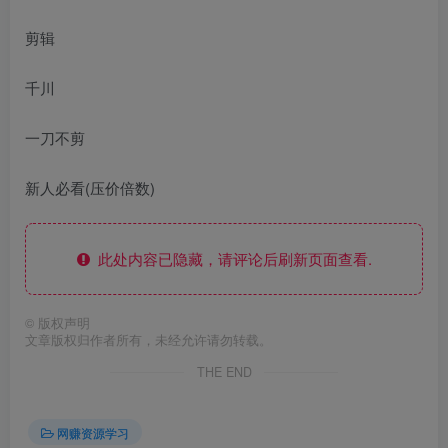
剪辑
千川
一刀不剪
新人必看(压价倍数)
此处内容已隐藏，请评论后刷新页面查看.
©
版权声明
文章版权归作者所有，未经允许请勿转载。
THE END
网赚资源学习