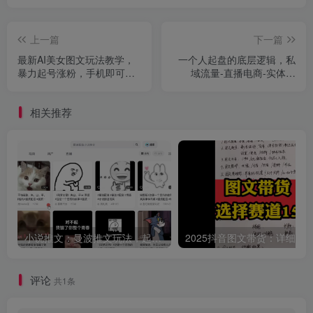
上一篇
下一篇
最新AI美女图文玩法教学，
一个人起盘的底层逻辑，私
暴力起号涨粉，手机即可操
域流量-直播电商-实体获
作
客，一人起盘的36种賺钱思
路
相关推荐
小说推文：曼波推文玩法，起号快，流量猛，一天收益1k+
评论
共1条