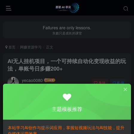
Failures are only lessons.
失败只是成长的课堂
首页
网赚资源学习
正文
AI无人挂机项目，一个可持续自动化变现收益的玩
法，单账号日多赚200+
yecao0080
关注
私信
10个月前更新
0
442
127
主题模板推荐
本站学习AI创作与提示词应用，掌握短视频玩法与AI技能，提升
自媒体运营效率。