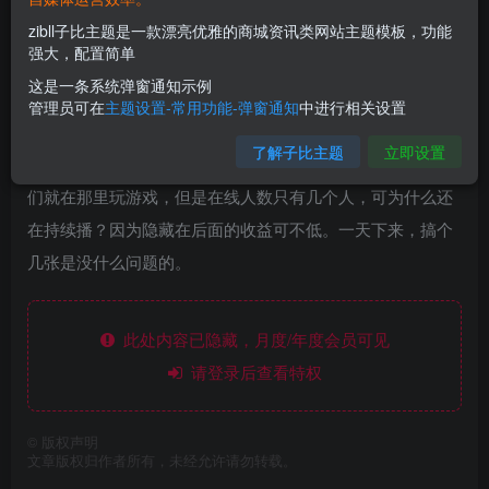
zibll子比主题是一款漂亮优雅的商城资讯类网站主题模板，功能
强大，配置简单
这是一条系统弹窗通知示例
AI无人挂机项目，一个可持续自动化变现收益的玩法，单账
管理员可在
主题设置-常用功能-弹窗通知
中进行相关设置
号日多赚200+
了解子比主题
立即设置
大家刷直播间的时候，是不是经常看到一些游戏直播间，他
们就在那里玩游戏，但是在线人数只有几个人，可为什么还
在持续播？因为隐藏在后面的收益可不低。一天下来，搞个
几张是没什么问题的。
此处内容已隐藏，月度/年度会员可见
请登录后查看特权
©
版权声明
文章版权归作者所有，未经允许请勿转载。