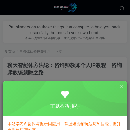
Put blinders on to those things that conspire to hold you back,
especially the ones in your own head.
不要去想那些阻碍你的事，尤其是那些自己想象出来的事
首页
自媒体运营技能学习
正文
聊天智能体方法论：咨询师教师个人IP教程，咨询
师教练躺賺之路
yecao0080
关注
私信
10个月前更新
0
334
102
主题模板推荐
本站学习AI创作与提示词应用，掌握短视频玩法与AI技能，提升
自媒体运营效率。