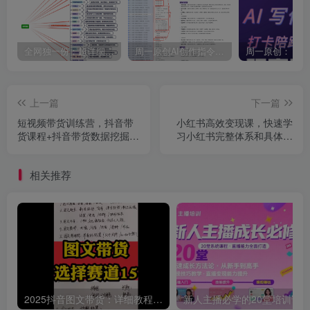
全网独一份：超详细的40+个自媒体赛道领域解析手册，让你的内容创作不再局限！
周一原创AI创作指令词：30+个领域赛道的创作提示词集合
上一篇
下一篇
短视频带货训练营，抖音带
小红书高效变现课，快速学
货课程+抖音带货数据挖掘
习小红书完整体系和具体落
+精准获客解决方案
地打法
相关推荐
2025抖音图文带货：详细教程，账号装修定位，素材获取技巧，挂车变现方法…