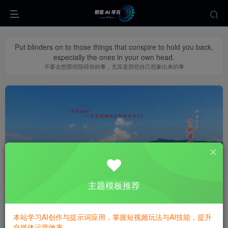
Put blinders on to those things that conspire to hold you back,
especially the ones in your own head.
不要去想那些阻碍你的事，尤其是那些自己想象出来的事
AI漫画
共1篇
主题模板推荐
排序
更新
浏览
点赞
评论
本站学习AI创作与提示词应用，掌握短视频玩法与AI技能，提升
AI漫画变现教学：不用手写提示词，自
自媒体运营效率。