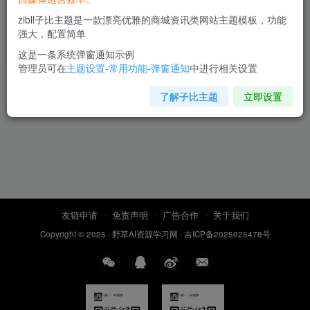
动生成脚本文案，一份伙伴计划万播5-
zibll子比主题是一款漂亮优雅的商城资讯类网站主题模板，功能
10米，一条爆款推文收益上W
网赚资源学习
强大，配置简单
32天前
69
这是一条系统弹窗通知示例
管理员可在
主题设置-常用功能-弹窗通知
中进行相关设置
了解子比主题
立即设置
友链申请
免责声明
广告合作
关于我们
Copyright © 2025 ·
野草AI资源学习网
·
吉ICP备2025025478号