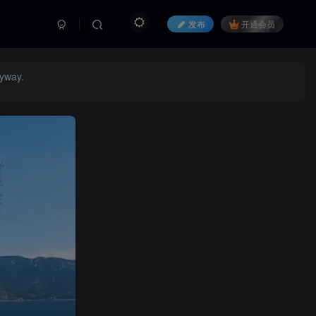
发布
开通会员
nyway.