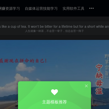
网赚资源学习
自媒体运营技能学习
实用软件工具
is like a cup of tea. It won't be bitter for a lifetime but for a short while a
人生就像一杯茶，不会苦一辈子，但总会苦一阵子
主题模板推荐