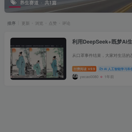
养生赛道
共1篇
排序
更新
浏览
点赞
评论
利用DeepSeek+既梦
付费阅读
9.9
AI 人工智能学习和
￥
yecao0080
1年前