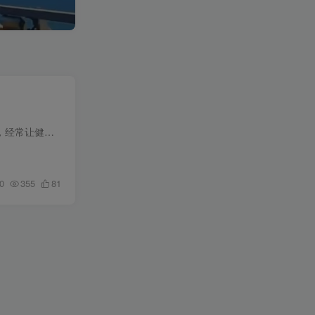
从口罩事件结束，大家对生活的态度，方式都有了明显的变化，特别是近几年频频爆出不少名人早早离世，经常让健康养生类话题成为人们的焦点，中式养生的热度也是迅速攀升，古风漫画的方式更是可以...
0
355
81